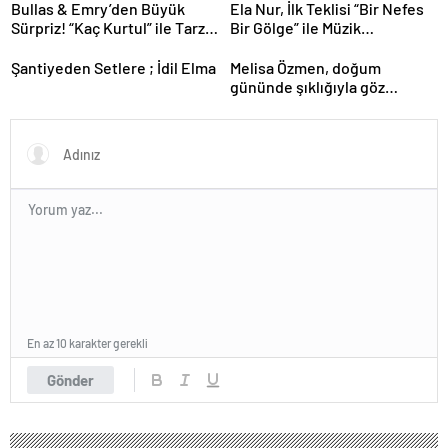
Bullas & Emry’den Büyük
Ela Nur, İlk Teklisi “Bir Nefes
Sürpriz! “Kaç Kurtul” ile Tarz
Bir Gölge” ile Müzik
Değiştirdiler
Yolculuğuna Başladı
Şantiyeden Setlere ; İdil Elma
Melisa Özmen, doğum
gününde şıklığıyla göz
kamaştırdı.
En az 10 karakter gerekli
Gönder