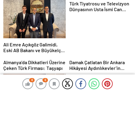
Türk Tiyatrosu ve Televizyon
Dünyasının Usta İsmi Can
Kolukısa Hayatını Kaybetti
Ali Emre Açıkgöz Galimidi,
Eski AB Bakanı ve Büyükelçi
Egemen Bağış ile Bir Araya
Geldi
Almanya’da Dikkatleri Üzerine
Damak Çatlatan Bir Ankara
Çeken Türk Firması: Taşyapı
Hikâyesi Aydınlıkevler’in
Lezzet Durağı Urfa Damak
MasterChef Şampiyonu Eren
0
0
0
0
Kaşıkçı Evinde Ölü Bulundu!
Corendon Airlines, Hull
City’nin Premier Lig
yolculuğunda desteğini