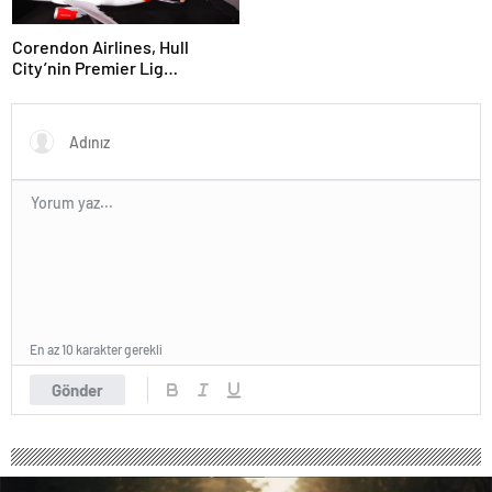
Corendon Airlines, Hull
City’nin Premier Lig
yolculuğunda desteğini
sürdürüyor
En az 10 karakter gerekli
Gönder