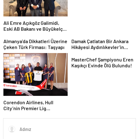
Ali Emre Açıkgöz Galimidi,
Eski AB Bakanı ve Büyükelçi
Egemen Bağış ile Bir Araya
Geldi
Almanya’da Dikkatleri Üzerine
Damak Çatlatan Bir Ankara
Çeken Türk Firması: Taşyapı
Hikâyesi Aydınlıkevler’in
Lezzet Durağı Urfa Damak
MasterChef Şampiyonu Eren
Kaşıkçı Evinde Ölü Bulundu!
Corendon Airlines, Hull
City’nin Premier Lig
yolculuğunda desteğini
sürdürüyor