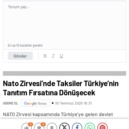
En az 10 karakter gerekli
Gönder
Nato Zirvesi’nde Taksiler Türkiye’nin
Tanıtım Fırsatına Dönüşecek
30 Temmuz 2026 18:31
ABONE OL
News
NATO Zirvesi kapsamında Türkiye’ye gelen devlet
başkanları, diplomatlar ve yabancı konuklara UNESCO
0
0
0
0