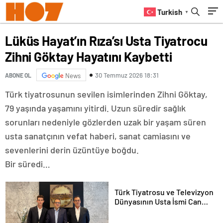
Turkish
▼
Lüküs Hayat’ın Rıza’sı Usta Tiyatrocu
Zihni Göktay Hayatını Kaybetti
30 Temmuz 2026 18:31
ABONE OL
News
Türk tiyatrosunun sevilen isimlerinden Zihni Göktay,
79 yaşında yaşamını yitirdi. Uzun süredir sağlık
sorunları nedeniyle gözlerden uzak bir yaşam süren
usta sanatçının vefat haberi, sanat camiasını ve
sevenlerini derin üzüntüye boğdu.
Bir süredi…
Türk Tiyatrosu ve Televizyon
Dünyasının Usta İsmi Can
Kolukısa Hayatını Kaybetti