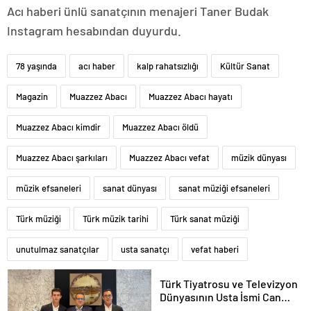
Acı haberi ünlü sanatçının menajeri Taner Budak
Instagram hesabından duyurdu.
78 yaşında
acı haber
kalp rahatsızlığı
Kültür Sanat
Magazin
Muazzez Abacı
Muazzez Abacı hayatı
Muazzez Abacı kimdir
Muazzez Abacı öldü
Muazzez Abacı şarkıları
Muazzez Abacı vefat
müzik dünyası
müzik efsaneleri
sanat dünyası
sanat müziği efsaneleri
Türk müziği
Türk müzik tarihi
Türk sanat müziği
unutulmaz sanatçılar
usta sanatçı
vefat haberi
Türk Tiyatrosu ve Televizyon
Dünyasının Usta İsmi Can
Kolukısa Hayatını Kaybetti