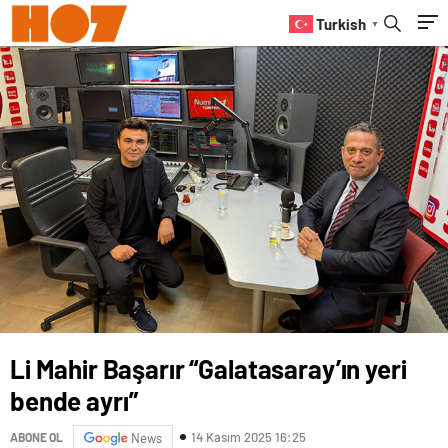
Turkish
▼
Li Mahir Başarır “Galatasaray’ın yeri
bende ayrı”
14 Kasım 2025 16:25
ABONE OL
News