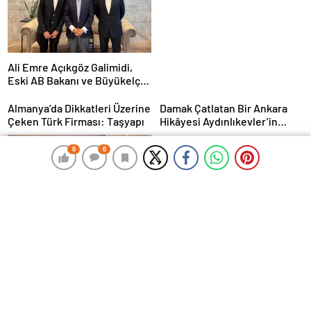
Ali Emre Açıkgöz Galimidi,
Eski AB Bakanı ve Büyükelçi
Egemen Bağış ile Bir Araya
Geldi
Almanya’da Dikkatleri Üzerine
Damak Çatlatan Bir Ankara
Çeken Türk Firması: Taşyapı
Hikâyesi Aydınlıkevler’in
Lezzet Durağı Urfa Damak
MasterChef Şampiyonu Eren
0
0
0
0
Kaşıkçı Evinde Ölü Bulundu!
Corendon Airlines, Hull
City’nin Premier Lig
yolculuğunda desteğini
sürdürüyor