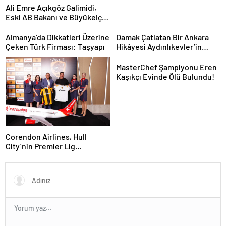
Ali Emre Açıkgöz Galimidi,
Eski AB Bakanı ve Büyükelçi
Egemen Bağış ile Bir Araya
Geldi
Almanya’da Dikkatleri Üzerine
Damak Çatlatan Bir Ankara
Çeken Türk Firması: Taşyapı
Hikâyesi Aydınlıkevler’in
Lezzet Durağı Urfa Damak
MasterChef Şampiyonu Eren
Kaşıkçı Evinde Ölü Bulundu!
Corendon Airlines, Hull
City’nin Premier Lig
yolculuğunda desteğini
sürdürüyor