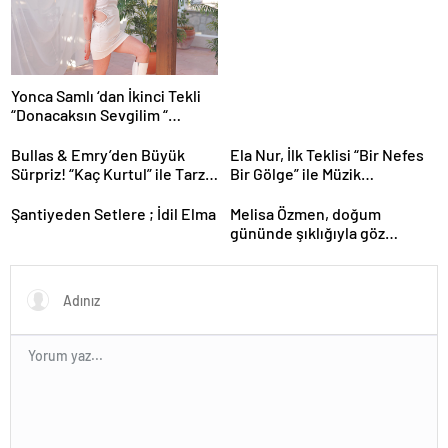
Yonca Samlı ‘dan İkinci Tekli
“Donacaksın Sevgilim “
yayımlandı
Bullas & Emry’den Büyük
Ela Nur, İlk Teklisi “Bir Nefes
Sürpriz! “Kaç Kurtul” ile Tarz
Bir Gölge” ile Müzik
Değiştirdiler
Yolculuğuna Başladı
Şantiyeden Setlere ; İdil Elma
Melisa Özmen, doğum
gününde şıklığıyla göz
kamaştırdı.