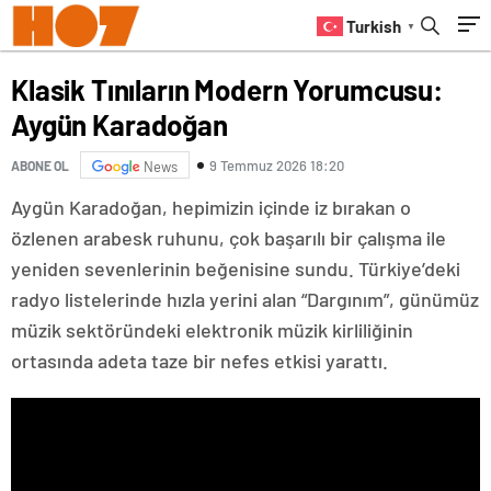
Turkish
▼
Klasik Tınıların Modern Yorumcusu:
Aygün Karadoğan
9 Temmuz 2026 18:20
ABONE OL
News
Aygün Karadoğan, hepimizin içinde iz bırakan o
özlenen arabesk ruhunu, çok başarılı bir çalışma ile
yeniden sevenlerinin beğenisine sundu. Türkiye’deki
radyo listelerinde hızla yerini alan “Dargınım”, günümüz
müzik sektöründeki elektronik müzik kirliliğinin
ortasında adeta taze bir nefes etkisi yarattı.