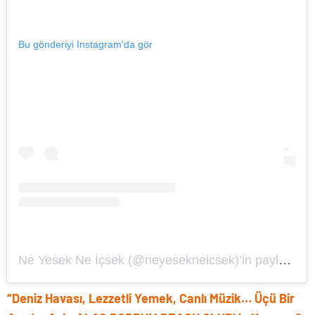
Bu gönderiyi Instagram’da gör
Ne Yesek Ne İçsek (@neyesekneicsek)’in paylaştığı bir gönderi
“Deniz Havası, Lezzetli Yemek, Canlı Müzik… Üçü Bir