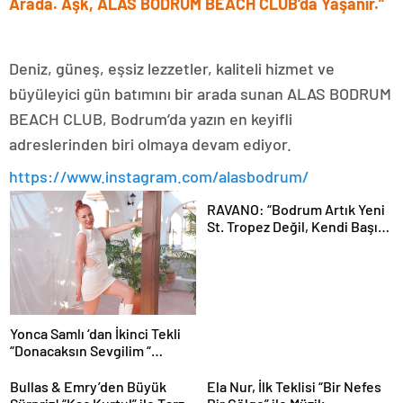
Arada. Aşk, ALAS BODRUM BEACH CLUB’da Yaşanır.”
Deniz, güneş, eşsiz lezzetler, kaliteli hizmet ve
büyüleyici gün batımını bir arada sunan ALAS BODRUM
BEACH CLUB, Bodrum’da yazın en keyifli
adreslerinden biri olmaya devam ediyor.
https://www.instagram.com/alasbodrum/
RAVANO: “Bodrum Artık Yeni
St. Tropez Değil, Kendi Başına
Bir Referans”
Yonca Samlı ‘dan İkinci Tekli
“Donacaksın Sevgilim “
yayımlandı
Bullas & Emry’den Büyük
Ela Nur, İlk Teklisi “Bir Nefes