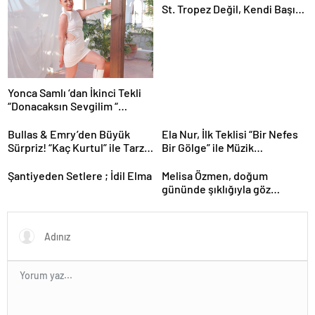
St. Tropez Değil, Kendi Başına
Bir Referans”
Yonca Samlı ‘dan İkinci Tekli
“Donacaksın Sevgilim “
yayımlandı
Bullas & Emry’den Büyük
Ela Nur, İlk Teklisi “Bir Nefes
Sürpriz! “Kaç Kurtul” ile Tarz
Bir Gölge” ile Müzik
Değiştirdiler
Yolculuğuna Başladı
Şantiyeden Setlere ; İdil Elma
Melisa Özmen, doğum
gününde şıklığıyla göz
kamaştırdı.