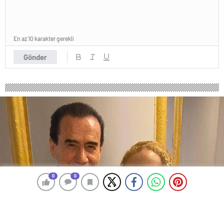
En az 10 karakter gerekli
Gönder
0
0
0
0