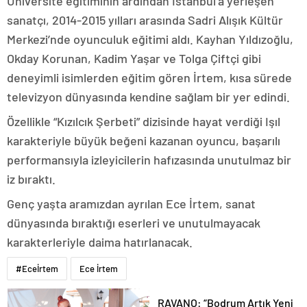
Üniversite eğitiminin ardından İstanbul’a yerleşen
sanatçı, 2014-2015 yılları arasında Sadri Alışık Kültür
Merkezi’nde oyunculuk eğitimi aldı. Kayhan Yıldızoğlu,
Okday Korunan, Kadim Yaşar ve Tolga Çiftçi gibi
deneyimli isimlerden eğitim gören İrtem, kısa sürede
televizyon dünyasında kendine sağlam bir yer edindi.
Özellikle “Kızılcık Şerbeti” dizisinde hayat verdiği Işıl
karakteriyle büyük beğeni kazanan oyuncu, başarılı
performansıyla izleyicilerin hafızasında unutulmaz bir
iz bıraktı.
Genç yaşta aramızdan ayrılan Ece İrtem, sanat
dünyasında bıraktığı eserleri ve unutulmayacak
karakterleriyle daima hatırlanacak.
#Eceİrtem
Ece İrtem
RAVANO: “Bodrum Artık Yeni