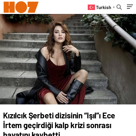
kaybetti
Turkish
▼
Kızılcık Şerbeti dizisinin “Işıl”ı Ece
İrtem geçirdiği kalp krizi sonrası
hayatını kaybetti