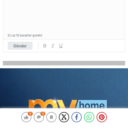
En az 10 karakter gerekli
Gönder
0
0
0
0