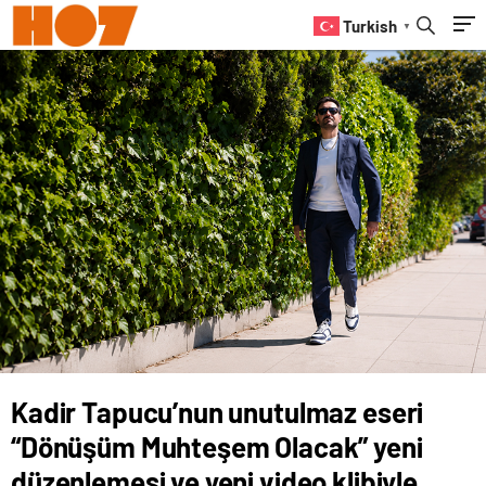
düzenlemesi ve yeni video klibiyle
Turkish
▼
müzikseverlerle yeniden buluşuyor
Kadir Tapucu’nun unutulmaz eseri
“Dönüşüm Muhteşem Olacak” yeni
düzenlemesi ve yeni video klibiyle