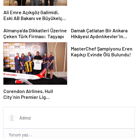
Ali Emre Açıkgöz Galimidi,
Eski AB Bakanı ve Büyükelçi
Egemen Bağış ile Bir Araya
Geldi
Almanya’da Dikkatleri Üzerine
Damak Çatlatan Bir Ankara
Çeken Türk Firması: Taşyapı
Hikâyesi Aydınlıkevler’in
Lezzet Durağı Urfa Damak
MasterChef Şampiyonu Eren
Kaşıkçı Evinde Ölü Bulundu!
Corendon Airlines, Hull
City’nin Premier Lig
yolculuğunda desteğini
sürdürüyor