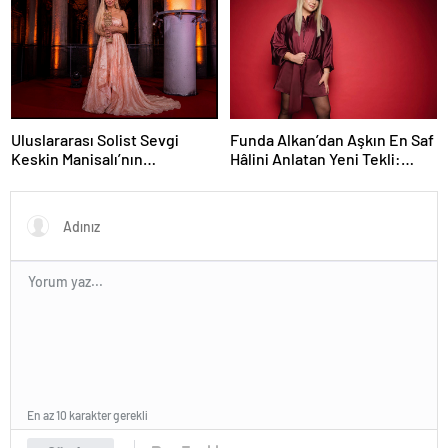
Yok”, çekimlerine başladı.
Funda Alkan’dan Aşkın En Saf
Uluslararası Solist Sevgi
Hâlini Anlatan Yeni Tekli:
Keskin Manisalı’nın
“İmtiyaz”
Büyüleyici Sahne
Performansı Meslek Onur
Ödülü ile Taçlandırıldı
En az 10 karakter gerekli