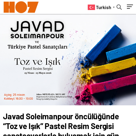
sanatseverlerle buluşmak için gün
Yüzüne Işık Tutan İki Çarpıcı Roman
Turkish
▼
sayıyor
Javad Soleimanpour öncülüğünde
“Toz ve Işık” Pastel Resim Sergisi
sanatseverlerle buluşmak için gün