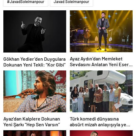
#JavadSoleimanpour
Javad Soleimanpour
Ayaz Aydın’dan Memleket
Gökhan Yedier’den Duygulara
Sevdasını Anlatan Yeni Eser:
Dokunan Yeni Tekli: “Kor Gibi”
“Biz Sivaslıyız”
Ayaz’dan Kalplere Dokunan
Türk komedi dünyasına
Yeni Şarkı “Hep Sen Varsın”
absürt mizah anlayışıyla yeni
bir soluk getirmeye
hazırlanan “Şebeke: Sinyal