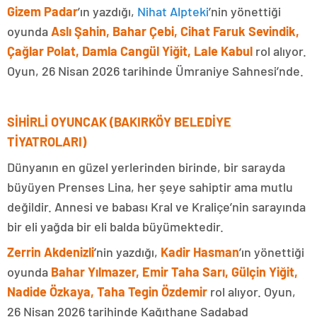
Gizem Padar
’ın yazdığı,
Nihat Alpteki
’nin yönettiği
oyunda
Aslı Şahin, Bahar Çebi, Cihat Faruk Sevindik,
Çağlar Polat, Damla Cangül Yiğit, Lale Kabul
rol alıyor.
Oyun, 26 Nisan 2026 tarihinde Ümraniye Sahnesi’nde.
SİHİRLİ OYUNCAK (BAKIRKÖY BELEDİYE
TİYATROLARI)
Dünyanın en güzel yerlerinden birinde, bir sarayda
büyüyen Prenses Lina, her şeye sahiptir ama mutlu
değildir. Annesi ve babası Kral ve Kraliçe’nin sarayında
bir eli yağda bir eli balda büyümektedir.
Zerrin Akdenizli
’nin yazdığı,
Kadir Hasman
’ın yönettiği
oyunda
Bahar Yılmazer, Emir Taha Sarı, Gülçin Yiğit,
Nadide Özkaya, Taha Tegin Özdemir
rol alıyor. Oyun,
26 Nisan 2026 tarihinde Kağıthane Sadabad