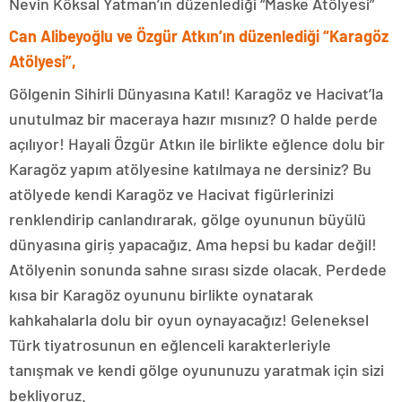
Nevin Köksal Yatman’ın düzenlediği “Maske Atölyesi”
Can Alibeyoğlu ve Özgür Atkın’ın düzenlediği “Karagöz
Atölyesi”,
Gölgenin Sihirli Dünyasına Katıl! Karagöz ve Hacivat’la
unutulmaz bir maceraya hazır mısınız? O halde perde
açılıyor! Hayali Özgür Atkın ile birlikte eğlence dolu bir
Karagöz yapım atölyesine katılmaya ne dersiniz? Bu
atölyede kendi Karagöz ve Hacivat figürlerinizi
renklendirip canlandırarak, gölge oyununun büyülü
dünyasına giriș yapacağız. Ama hepsi bu kadar değil!
Atölyenin sonunda sahne sırası sizde olacak. Perdede
kısa bir Karagöz oyununu birlikte oynatarak
kahkahalarla dolu bir oyun oynayacağız! Geleneksel
Türk tiyatrosunun en eğlenceli karakterleriyle
tanışmak ve kendi gölge oyununuzu yaratmak için sizi
bekliyoruz.