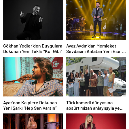
Ayaz Aydın’dan Memleket
Gökhan Yedier’den Duygulara
Sevdasını Anlatan Yeni Eser:
Dokunan Yeni Tekli: “Kor Gibi”
“Biz Sivaslıyız”
Ayaz’dan Kalplere Dokunan
Türk komedi dünyasına
Yeni Şarkı “Hep Sen Varsın”
absürt mizah anlayışıyla yeni
bir soluk getirmeye
hazırlanan “Şebeke: Sinyal
Yok”, çekimlerine başladı.