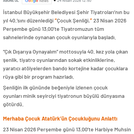
24 Nisan 2026 12:50
ABONE OL
News
İstanbul Büyükşehir Belediyesi Şehir Tiyatroları’nın
bu
yıl
40.’sını
düzenlediği
“
Çocuk Şenliği,
”
23 Nisan 2026
Perşembe
günü 13.00’te Tiyatromuzun tüm
sahnelerinde oynanan çocuk oyunlarıyla başladı.
“Çık Dışarıya Oynayalım” mottosuyla 40. kez yola çıkan
şenlik, tiyatro oyunlarından sokak etkinliklerine,
yaratıcı atölyelerden bando kortejine kadar çocuklara
rüya gibi bir program hazırladı.
Şenliğin ilk gününde beğeniyle izlenen çocuk
oyunları minik seyirciyi tiyatronun büyülü dünyasına
götürdü.
Merhaba Çocuk Atatürk’ün Çocukluğunu Anlattı
23 Nisan 2026 Perşembe
günü 13.00’te Harbiye Muhsin