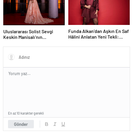
Funda Alkan’dan Aşkın En Saf
Uluslararası Solist Sevgi
Hâlini Anlatan Yeni Tekli:
Keskin Manisalı’nın
“İmtiyaz”
Büyüleyici Sahne
Performansı Meslek Onur
Ödülü ile Taçlandırıldı
En az 10 karakter gerekli
Gönder