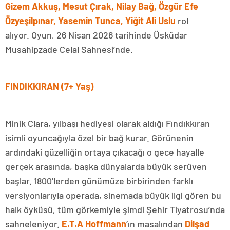
Gizem Akkuş, Mesut Çırak, Nilay Bağ, Özgür Efe
Özyeşilpınar, Yasemin Tunca, Yiğit Ali Uslu
rol
alıyor.
Oyun,
26
Nisan 2026 tarihinde Üsküdar
Musahipzade Celal Sahnesi’nde.
FINDIKKIRAN (7+ Yaş)
Minik Clara, yılbaşı hediyesi olarak aldığı Fındıkkıran
isimli oyuncağıyla özel bir bağ kurar. Görünenin
ardındaki güzelliğin ortaya çıkacağı o gece hayalle
gerçek arasında, başka dünyalarda büyük serüven
başlar. 1800’lerden günümüze birbirinden farklı
versiyonlarıyla operada, sinemada büyük ilgi gören bu
halk öyküsü, tüm görkemiyle şimdi Şehir Tiyatrosu’nda
sahneleniyor.
E.T.A Hoffmann
’ın masalından
Dilşad