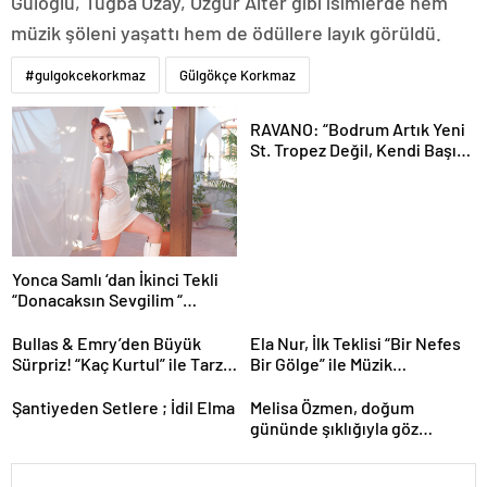
Güloğlu, Tuğba Özay, Özgür Alter gibi isimlerde hem
müzik şöleni yaşattı hem de ödüllere layık görüldü.
#gulgokcekorkmaz
Gülgökçe Korkmaz
RAVANO: “Bodrum Artık Yeni
St. Tropez Değil, Kendi Başına
Bir Referans”
Yonca Samlı ‘dan İkinci Tekli
“Donacaksın Sevgilim “
yayımlandı
Bullas & Emry’den Büyük
Ela Nur, İlk Teklisi “Bir Nefes
Sürpriz! “Kaç Kurtul” ile Tarz
Bir Gölge” ile Müzik
Değiştirdiler
Yolculuğuna Başladı
Şantiyeden Setlere ; İdil Elma
Melisa Özmen, doğum
gününde şıklığıyla göz
kamaştırdı.