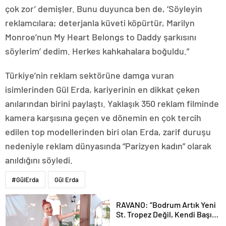
çok zor’ demişler. Bunu duyunca ben de, ‘Söyleyin
reklamcılara; deterjanla küveti köpürtür, Marilyn
Monroe’nun My Heart Belongs to Daddy şarkısını
söylerim’ dedim. Herkes kahkahalara boğuldu.”
Türkiye’nin reklam sektörüne damga vuran
isimlerinden Gül Erda, kariyerinin en dikkat çeken
anılarından birini paylaştı. Yaklaşık 350 reklam filminde
kamera karşısına geçen ve dönemin en çok tercih
edilen top modellerinden biri olan Erda, zarif duruşu
nedeniyle reklam dünyasında “Parizyen kadın” olarak
anıldığını söyledi.
#GülErda
Gül Erda
RAVANO: “Bodrum Artık Yeni
St. Tropez Değil, Kendi Başına
Bir Referans”