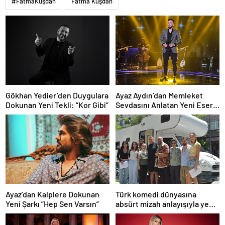
#FatmaKuşdan
Fatma Kuşdan
Ayaz Aydın’dan Memleket
Gökhan Yedier’den Duygulara
Sevdasını Anlatan Yeni Eser:
Dokunan Yeni Tekli: “Kor Gibi”
“Biz Sivaslıyız”
Ayaz’dan Kalplere Dokunan
Türk komedi dünyasına
Yeni Şarkı “Hep Sen Varsın”
absürt mizah anlayışıyla yeni
bir soluk getirmeye
hazırlanan “Şebeke: Sinyal