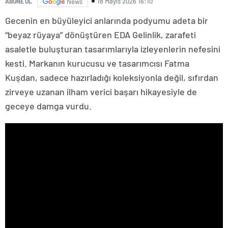
18 Mayıs 2026 16:10
ABONE OL
News
Gecenin en büyüleyici anlarında podyumu adeta bir
“beyaz rüyaya” dönüştüren EDA Gelinlik, zarafeti
asaletle buluşturan tasarımlarıyla izleyenlerin nefesini
kesti. Markanın kurucusu ve tasarımcısı Fatma
Kuşdan, sadece hazırladığı koleksiyonla değil, sıfırdan
zirveye uzanan ilham verici başarı hikayesiyle de
geceye damga vurdu.