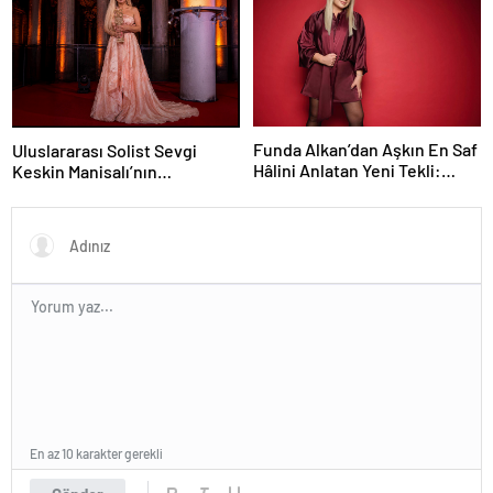
Yok”, çekimlerine başladı.
Funda Alkan’dan Aşkın En Saf
Uluslararası Solist Sevgi
Hâlini Anlatan Yeni Tekli:
Keskin Manisalı’nın
“İmtiyaz”
Büyüleyici Sahne
Performansı Meslek Onur
Ödülü ile Taçlandırıldı
En az 10 karakter gerekli