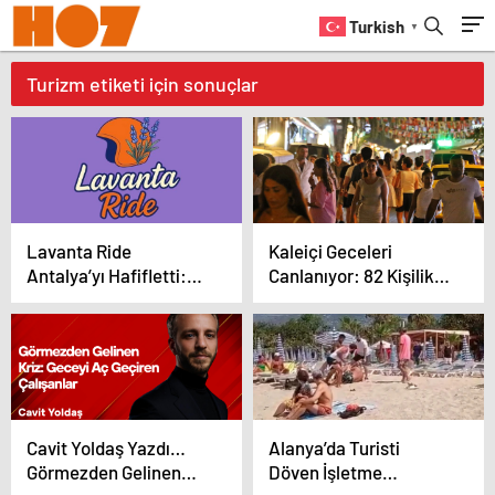
Turkish
▼
Turizm etiketi için sonuçlar
Lavanta Ride
Kaleiçi Geceleri
Antalya’yı Hafifletti:
Canlanıyor: 82 Kişilik
Motoruna Atla, Şehri
Mahallede Gece
Hisset
Nüfusu 10 Bini Aşıyor
Cavit Yoldaş Yazdı…
Alanya’da Turisti
Görmezden Gelinen
Döven İşletme