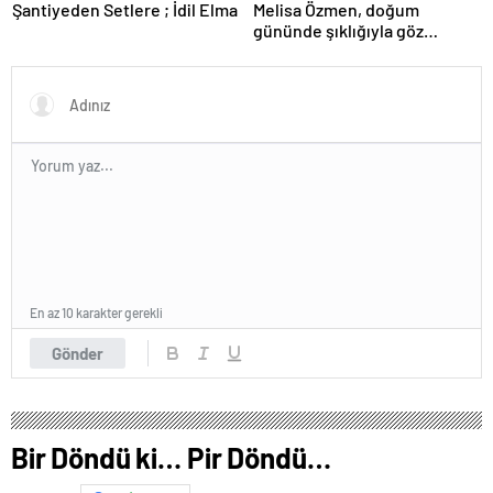
Şantiyeden Setlere ; İdil Elma
Melisa Özmen, doğum
gününde şıklığıyla göz
kamaştırdı.
En az 10 karakter gerekli
Gönder
Bir Döndü ki… Pir Döndü…