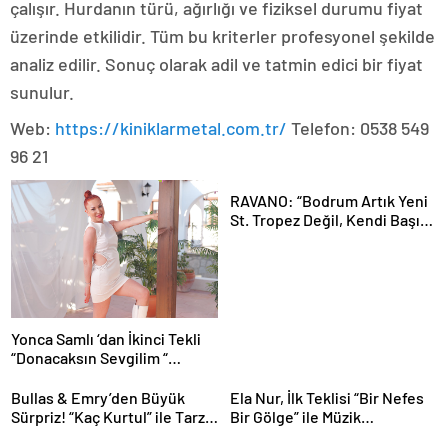
çalışır. Hurdanın türü, ağırlığı ve fiziksel durumu fiyat
üzerinde etkilidir. Tüm bu kriterler profesyonel şekilde
analiz edilir. Sonuç olarak adil ve tatmin edici bir fiyat
sunulur.
Web:
https://kiniklarmetal.com.tr/
Telefon: 0538 549
96 21
RAVANO: “Bodrum Artık Yeni
St. Tropez Değil, Kendi Başına
Bir Referans”
Yonca Samlı ‘dan İkinci Tekli
“Donacaksın Sevgilim “
yayımlandı
Bullas & Emry’den Büyük
Ela Nur, İlk Teklisi “Bir Nefes
Sürpriz! “Kaç Kurtul” ile Tarz
Bir Gölge” ile Müzik
Değiştirdiler
Yolculuğuna Başladı