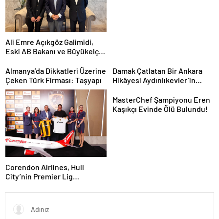
Ali Emre Açıkgöz Galimidi,
Eski AB Bakanı ve Büyükelçi
Egemen Bağış ile Bir Araya
Geldi
Almanya’da Dikkatleri Üzerine
Damak Çatlatan Bir Ankara
Çeken Türk Firması: Taşyapı
Hikâyesi Aydınlıkevler’in
Lezzet Durağı Urfa Damak
MasterChef Şampiyonu Eren
Kaşıkçı Evinde Ölü Bulundu!
Corendon Airlines, Hull
City’nin Premier Lig
yolculuğunda desteğini
sürdürüyor