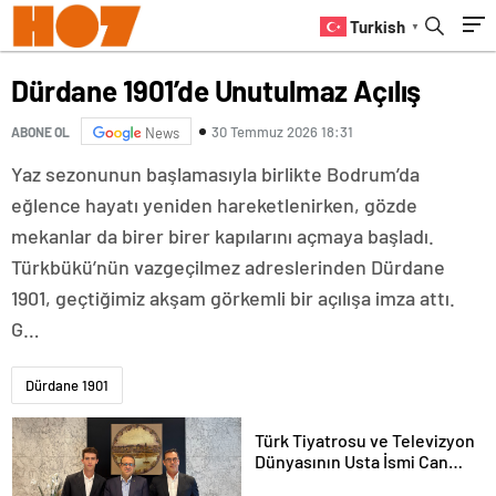
Turkish
▼
Dürdane 1901’de Unutulmaz Açılış
30 Temmuz 2026 18:31
ABONE OL
News
Yaz sezonunun başlamasıyla birlikte Bodrum’da
eğlence hayatı yeniden hareketlenirken, gözde
mekanlar da birer birer kapılarını açmaya başladı.
Türkbükü’nün vazgeçilmez adreslerinden Dürdane
1901, geçtiğimiz akşam görkemli bir açılışa imza attı.
G…
Dürdane 1901
Türk Tiyatrosu ve Televizyon
Dünyasının Usta İsmi Can
Kolukısa Hayatını Kaybetti