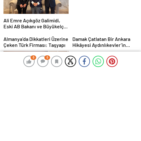
Ali Emre Açıkgöz Galimidi,
Eski AB Bakanı ve Büyükelçi
Egemen Bağış ile Bir Araya
Geldi
Almanya’da Dikkatleri Üzerine
Damak Çatlatan Bir Ankara
Çeken Türk Firması: Taşyapı
Hikâyesi Aydınlıkevler’in
Lezzet Durağı Urfa Damak
MasterChef Şampiyonu Eren
0
0
0
0
Kaşıkçı Evinde Ölü Bulundu!
Corendon Airlines, Hull
City’nin Premier Lig
yolculuğunda desteğini
sürdürüyor