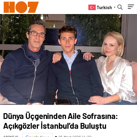
Diplomasiyi Güçlendiriyor
Turkish
▼
Dünya Üçgeninden Aile Sofrasına:
Açıkgözler İstanbul’da Buluştu
25 Mart 2026 14:20
ABONE OL