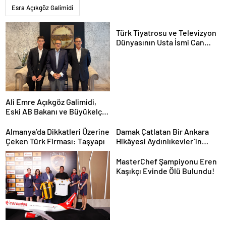
Esra Açıkgöz Galimidi
Türk Tiyatrosu ve Televizyon
Dünyasının Usta İsmi Can
Kolukısa Hayatını Kaybetti
Ali Emre Açıkgöz Galimidi,
Eski AB Bakanı ve Büyükelçi
Egemen Bağış ile Bir Araya
Geldi
Almanya’da Dikkatleri Üzerine
Damak Çatlatan Bir Ankara
Çeken Türk Firması: Taşyapı
Hikâyesi Aydınlıkevler’in
Lezzet Durağı Urfa Damak
MasterChef Şampiyonu Eren
Kaşıkçı Evinde Ölü Bulundu!