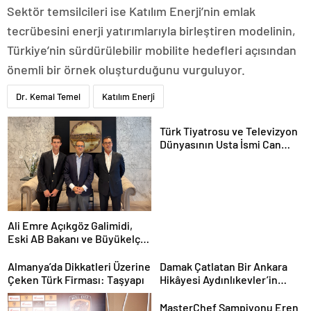
Sektör temsilcileri ise Katılım Enerji’nin emlak
tecrübesini enerji yatırımlarıyla birleştiren modelinin,
Türkiye’nin sürdürülebilir mobilite hedefleri açısından
önemli bir örnek oluşturduğunu vurguluyor.
Dr. Kemal Temel
Katılım Enerji
Türk Tiyatrosu ve Televizyon
Dünyasının Usta İsmi Can
Kolukısa Hayatını Kaybetti
Ali Emre Açıkgöz Galimidi,
Eski AB Bakanı ve Büyükelçi
Egemen Bağış ile Bir Araya
Geldi
Almanya’da Dikkatleri Üzerine
Damak Çatlatan Bir Ankara
Çeken Türk Firması: Taşyapı
Hikâyesi Aydınlıkevler’in
Lezzet Durağı Urfa Damak
MasterChef Şampiyonu Eren