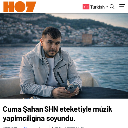
Turkish
▼
Cuma Şahan SHN eteketiyle múzik
yapimciligina soyundu.