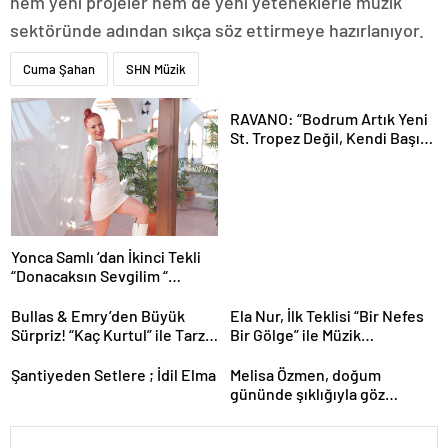
hem yeni projeler hem de yeni yeteneklerle müzik
sektöründe adından sıkça söz ettirmeye hazırlanıyor.
Cuma Şahan
SHN Müzik
RAVANO: “Bodrum Artık Yeni
St. Tropez Değil, Kendi Başına
Bir Referans”
Yonca Samlı ‘dan İkinci Tekli
“Donacaksın Sevgilim “
yayımlandı
Bullas & Emry’den Büyük
Ela Nur, İlk Teklisi “Bir Nefes
Sürpriz! “Kaç Kurtul” ile Tarz
Bir Gölge” ile Müzik
Değiştirdiler
Yolculuğuna Başladı
Şantiyeden Setlere ; İdil Elma
Melisa Özmen, doğum
gününde şıklığıyla göz
kamaştırdı.