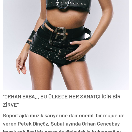
“ORHAN BABA… BU ÜLKEDE HER SANATÇI İÇİN BİR
ZİRVE”
Röportajda müzik kariyerine dair önemli bir müjde de
veren Petek Dinçöz, Şubat ayında Orhan Gencebay
imzalı çok özel bir parçayla dinleyiciyle buluşacağını