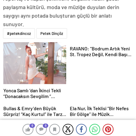
paylaşma kültürü, moda ve müziğe duyulan derin
saygıyı aynı potada buluşturan güçlü bir anlatı
sunuyor.
#petekdincoz
Petek Dinçöz
RAVANO: “Bodrum Artık Yeni
St. Tropez Değil, Kendi Başına
Bir Referans”
Yonca Samlı ‘dan İkinci Tekli
“Donacaksın Sevgilim “
yayımlandı
Bullas & Emry’den Büyük
Ela Nur, İlk Teklisi “Bir Nefes
Sürpriz! “Kaç Kurtul” ile Tarz
Bir Gölge” ile Müzik
Değiştirdiler
Yolculuğuna Başladı
Şantiyeden Setlere ; İdil Elma
Melisa Özmen, doğum
0
0
0
0
gününde şıklığıyla göz