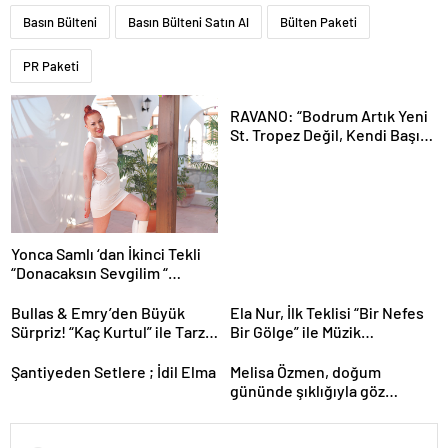
Basın Bülteni
Basın Bülteni Satın Al
Bülten Paketi
PR Paketi
RAVANO: “Bodrum Artık Yeni
St. Tropez Değil, Kendi Başına
Bir Referans”
Yonca Samlı ‘dan İkinci Tekli
“Donacaksın Sevgilim “
yayımlandı
Bullas & Emry’den Büyük
Ela Nur, İlk Teklisi “Bir Nefes
Sürpriz! “Kaç Kurtul” ile Tarz
Bir Gölge” ile Müzik
Değiştirdiler
Yolculuğuna Başladı
Şantiyeden Setlere ; İdil Elma
Melisa Özmen, doğum
gününde şıklığıyla göz
kamaştırdı.