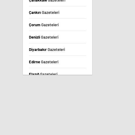
Çanakkale
Gazeteleri
Çankırı
Gazeteleri
Çorum
Gazeteleri
Denizli
Gazeteleri
Diyarbakır
Gazeteleri
Edirne
Gazeteleri
Elazığ
Gazeteleri
Erzincan
Gazeteleri
Erzurum
Gazeteleri
Eskişehir
Gazeteleri
Gaziantep
Gazeteleri