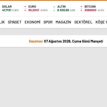
DOLAR
EURO
ALTIN
BITCOIN
47,7131
55,0347
6.530,56
3069830
0.16%
-0.01%
0,58
-0.3%
LIK
SIYASET
EKONOMI
SPOR
MAGAZIN
SEKTÖREL
KÖŞE 
Gazetesi
07 Ağustos 2026, Cuma Günü Manşeti