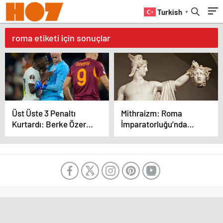
Turkish
▼
roma etiketi için sonuçlar
Üst Üste 3 Penaltı
Mithraizm: Roma
Kurtardı: Berke Özer
İmparatorluğu’nda
Avrupa’yı Büyüledi
Askerî ve Yönetsel
Gücün Gizemli Dini